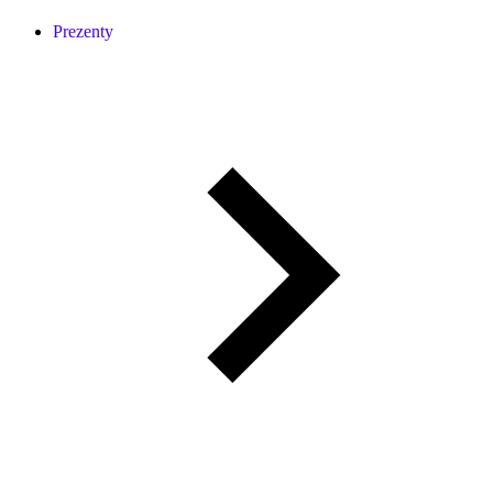
Prezenty