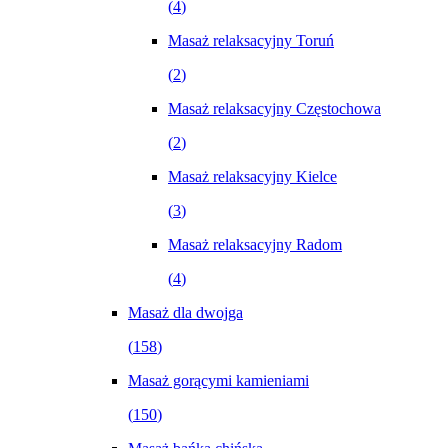
(
4
)
Masaż relaksacyjny Toruń
(
2
)
Masaż relaksacyjny Częstochowa
(
2
)
Masaż relaksacyjny Kielce
(
3
)
Masaż relaksacyjny Radom
(
4
)
Masaż dla dwojga
(
158
)
Masaż gorącymi kamieniami
(
150
)