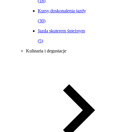
(
18
)
Kursy doskonalenia jazdy
(
30
)
Jazda skuterem śnieżnym
(
5
)
Kulinaria i degustacje