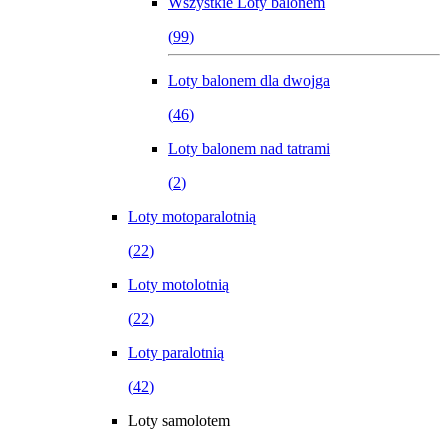
Wszystkie
Loty balonem
(
99
)
Loty balonem dla dwojga
(
46
)
Loty balonem nad tatrami
(
2
)
Loty motoparalotnią
(
22
)
Loty motolotnią
(
22
)
Loty paralotnią
(
42
)
Loty samolotem