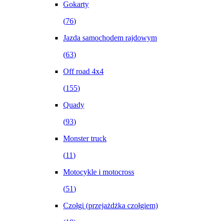
Gokarty
(
76
)
Jazda samochodem rajdowym
(
63
)
Off road 4x4
(
155
)
Quady
(
93
)
Monster truck
(
11
)
Motocykle i motocross
(
51
)
Czołgi (przejażdżka czołgiem)