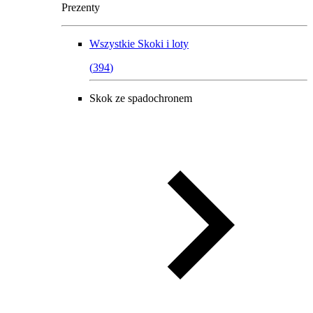
Prezenty
Wszystkie
Skoki i loty
(
394
)
Skok ze spadochronem