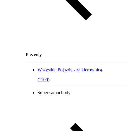
Prezenty
Wszystkie
Pojazdy - za kierownicą
(
1109
)
Super samochody