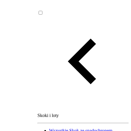
Skoki i loty
Wszystkie
Skok ze spadochronem