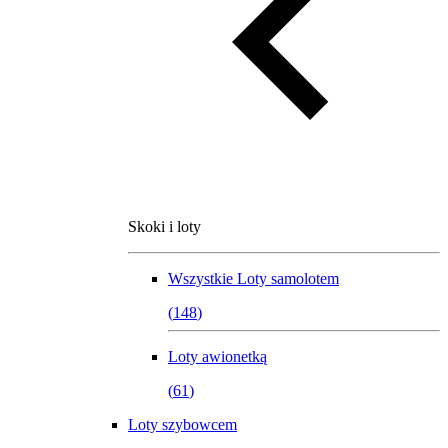
Skoki i loty
Wszystkie
Loty samolotem
(
148
)
Loty awionetką
(
61
)
Loty szybowcem