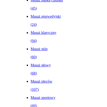
Masaż bańką chińską
(
45
)
Masaż ajurwedyjski
(
24
)
Masaż klasyczny
(
94
)
Masaż stóp
(
60
)
Masaż głowy
(
68
)
Masaż pleców
(
107
)
Masaż sportowy
(
69
)