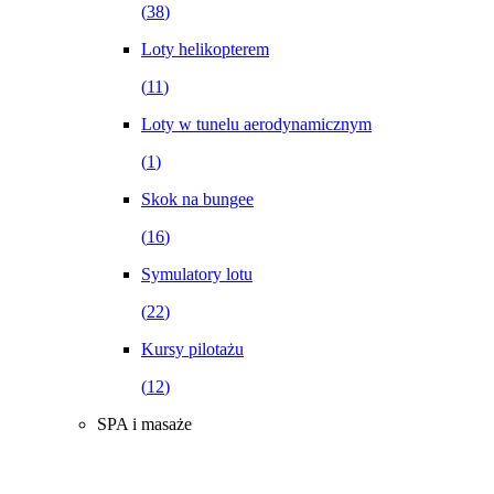
(
38
)
Loty helikopterem
(
11
)
Loty w tunelu aerodynamicznym
(
1
)
Skok na bungee
(
16
)
Symulatory lotu
(
22
)
Kursy pilotażu
(
12
)
SPA i masaże