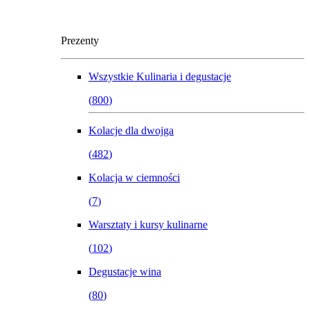
Prezenty
Wszystkie
Kulinaria i degustacje
(
800
)
Kolacje dla dwojga
(
482
)
Kolacja w ciemności
(
7
)
Warsztaty i kursy kulinarne
(
102
)
Degustacje wina
(
80
)