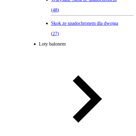
(
48
)
Skok ze spadochronem dla dwojga
(
27
)
Loty balonem