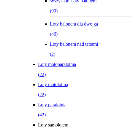
Wszystkie
Loty balonem
(
99
)
Loty balonem dla dwojga
(
46
)
Loty balonem nad tatrami
(
2
)
Loty motoparalotnią
(
22
)
Loty motolotnią
(
22
)
Loty paralotnią
(
42
)
Loty samolotem