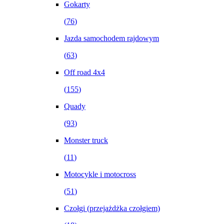
Gokarty
(
76
)
Jazda samochodem rajdowym
(
63
)
Off road 4x4
(
155
)
Quady
(
93
)
Monster truck
(
11
)
Motocykle i motocross
(
51
)
Czołgi (przejażdżka czołgiem)