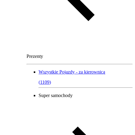
Prezenty
Wszystkie
Pojazdy - za kierownicą
(
1109
)
Super samochody