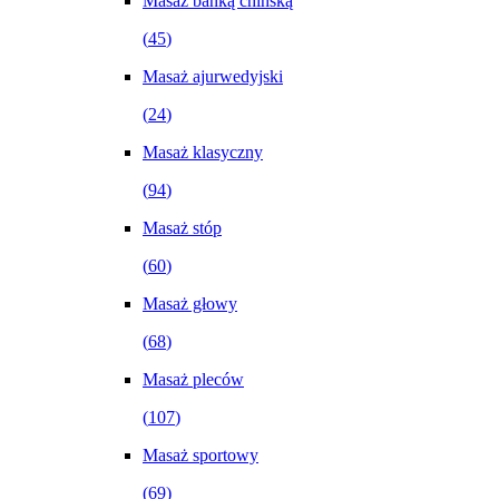
Masaż bańką chińską
(
45
)
Masaż ajurwedyjski
(
24
)
Masaż klasyczny
(
94
)
Masaż stóp
(
60
)
Masaż głowy
(
68
)
Masaż pleców
(
107
)
Masaż sportowy
(
69
)