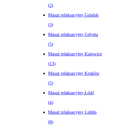
(
2
)
Masaż relaksacyjny Gdańsk
(
3
)
Masaż relaksacyjny Gdynia
(
5
)
Masaż relaksacyjny Katowice
(
13
)
Masaż relaksacyjny Kraków
(
5
)
Masaż relaksacyjny Łódź
(
4
)
Masaż relaksacyjny Lublin
(
8
)