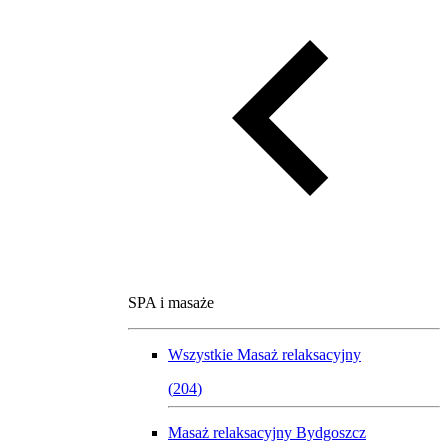
SPA i masaże
Wszystkie
Masaż relaksacyjny
(
204
)
Masaż relaksacyjny Bydgoszcz