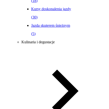
(
18
)
Kursy doskonalenia jazdy
(
30
)
Jazda skuterem śnieżnym
(
5
)
Kulinaria i degustacje