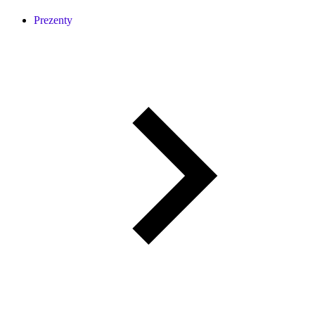
Prezenty