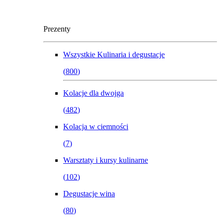
Prezenty
Wszystkie
Kulinaria i degustacje
(
800
)
Kolacje dla dwojga
(
482
)
Kolacja w ciemności
(
7
)
Warsztaty i kursy kulinarne
(
102
)
Degustacje wina
(
80
)