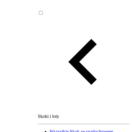
Skoki i loty
Wszystkie
Skok ze spadochronem