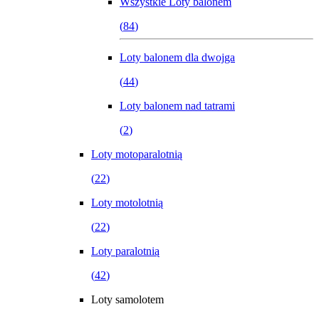
Wszystkie
Loty balonem
(
84
)
Loty balonem dla dwojga
(
44
)
Loty balonem nad tatrami
(
2
)
Loty motoparalotnią
(
22
)
Loty motolotnią
(
22
)
Loty paralotnią
(
42
)
Loty samolotem