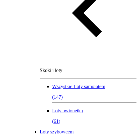
Skoki i loty
Wszystkie
Loty samolotem
(
147
)
Loty awionetką
(
61
)
Loty szybowcem