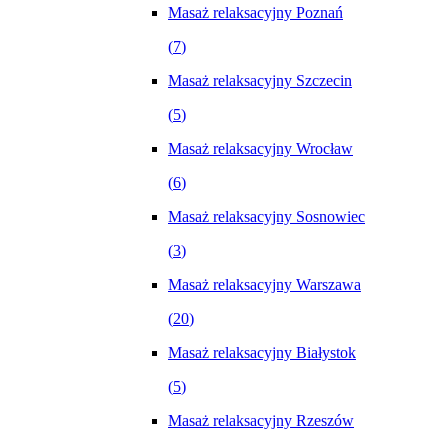
Masaż relaksacyjny Poznań
(
7
)
Masaż relaksacyjny Szczecin
(
5
)
Masaż relaksacyjny Wrocław
(
6
)
Masaż relaksacyjny Sosnowiec
(
3
)
Masaż relaksacyjny Warszawa
(
20
)
Masaż relaksacyjny Białystok
(
5
)
Masaż relaksacyjny Rzeszów