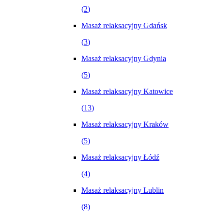
(
2
)
Masaż relaksacyjny Gdańsk
(
3
)
Masaż relaksacyjny Gdynia
(
5
)
Masaż relaksacyjny Katowice
(
13
)
Masaż relaksacyjny Kraków
(
5
)
Masaż relaksacyjny Łódź
(
4
)
Masaż relaksacyjny Lublin
(
8
)