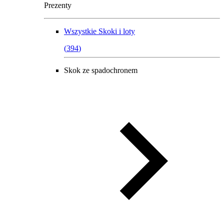
Prezenty
Wszystkie
Skoki i loty
(
394
)
Skok ze spadochronem