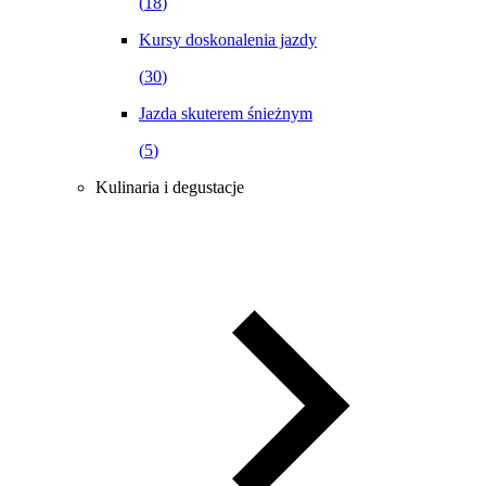
(
18
)
Kursy doskonalenia jazdy
(
30
)
Jazda skuterem śnieżnym
(
5
)
Kulinaria i degustacje