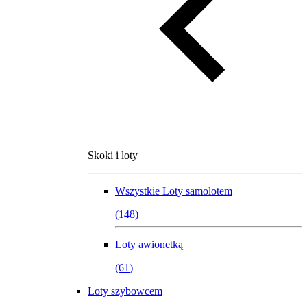
Skoki i loty
Wszystkie
Loty samolotem
(
148
)
Loty awionetką
(
61
)
Loty szybowcem