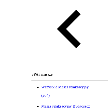
SPA i masaże
Wszystkie
Masaż relaksacyjny
(
204
)
Masaż relaksacyjny Bydgoszcz