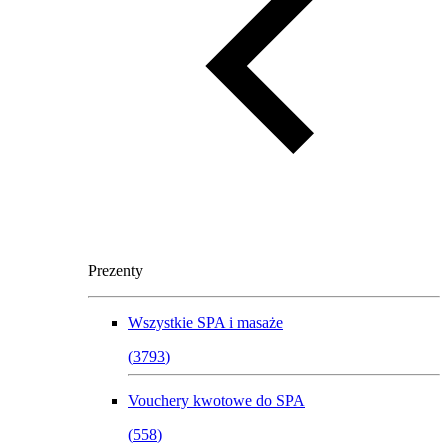
Prezenty
Wszystkie
SPA i masaże
(
3793
)
Vouchery kwotowe do SPA
(
558
)