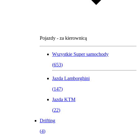
Pojazdy - za kierownicą
Wszystkie
Super samochody
(
653
)
Jazda Lamborghini
(
147
)
Jazda KTM
(
22
)
Drifting
(
4
)