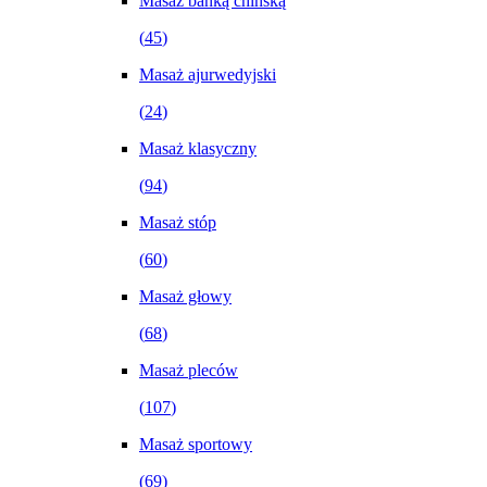
Masaż bańką chińską
(
45
)
Masaż ajurwedyjski
(
24
)
Masaż klasyczny
(
94
)
Masaż stóp
(
60
)
Masaż głowy
(
68
)
Masaż pleców
(
107
)
Masaż sportowy
(
69
)