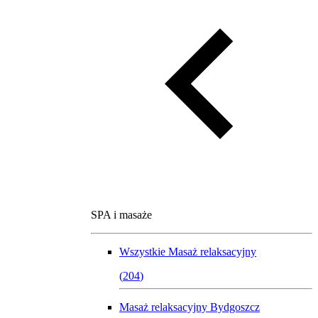
SPA i masaże
Wszystkie
Masaż relaksacyjny
(
204
)
Masaż relaksacyjny Bydgoszcz