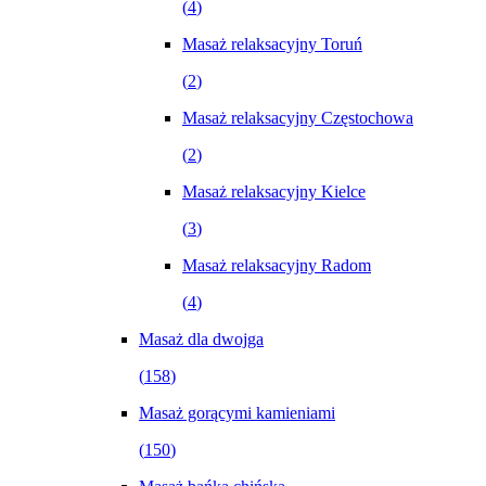
(
4
)
Masaż relaksacyjny Toruń
(
2
)
Masaż relaksacyjny Częstochowa
(
2
)
Masaż relaksacyjny Kielce
(
3
)
Masaż relaksacyjny Radom
(
4
)
Masaż dla dwojga
(
158
)
Masaż gorącymi kamieniami
(
150
)