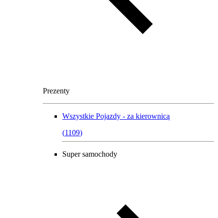
Prezenty
Wszystkie
Pojazdy - za kierownicą
(
1109
)
Super samochody