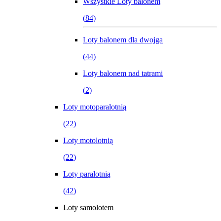
Wszystkie
Loty balonem
(
84
)
Loty balonem dla dwojga
(
44
)
Loty balonem nad tatrami
(
2
)
Loty motoparalotnią
(
22
)
Loty motolotnią
(
22
)
Loty paralotnią
(
42
)
Loty samolotem