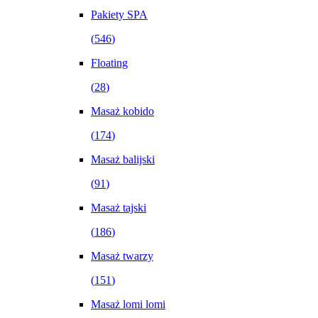
Pakiety SPA
(
546
)
Floating
(
28
)
Masaż kobido
(
174
)
Masaż balijski
(
91
)
Masaż tajski
(
186
)
Masaż twarzy
(
151
)
Masaż lomi lomi