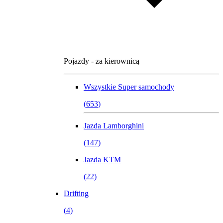
Pojazdy - za kierownicą
Wszystkie
Super samochody
(
653
)
Jazda Lamborghini
(
147
)
Jazda KTM
(
22
)
Drifting
(
4
)