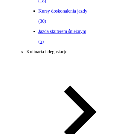
(
18
)
Kursy doskonalenia jazdy
(
30
)
Jazda skuterem śnieżnym
(
5
)
Kulinaria i degustacje