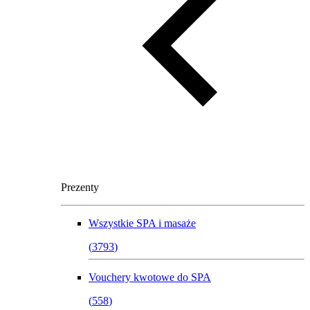
Prezenty
Wszystkie
SPA i masaże
(
3793
)
Vouchery kwotowe do SPA
(
558
)