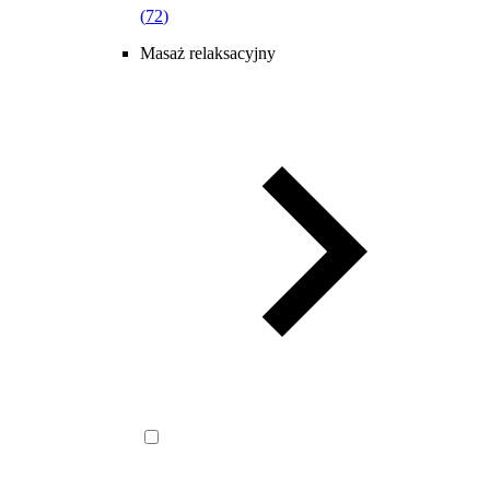
(
72
)
Masaż relaksacyjny