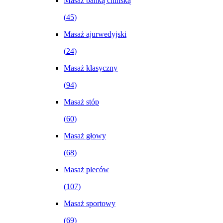
Masaż bańką chińską
(
45
)
Masaż ajurwedyjski
(
24
)
Masaż klasyczny
(
94
)
Masaż stóp
(
60
)
Masaż głowy
(
68
)
Masaż pleców
(
107
)
Masaż sportowy
(
69
)