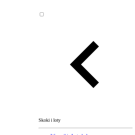
Skoki i loty