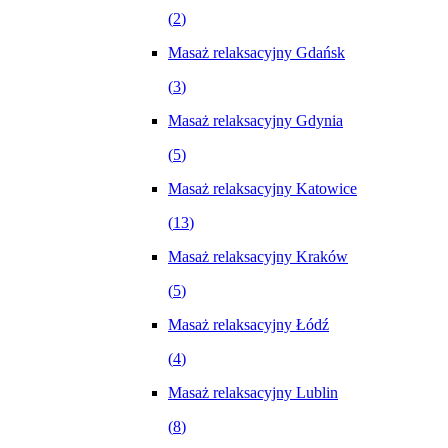
(
2
)
Masaż relaksacyjny Gdańsk
(
3
)
Masaż relaksacyjny Gdynia
(
5
)
Masaż relaksacyjny Katowice
(
13
)
Masaż relaksacyjny Kraków
(
5
)
Masaż relaksacyjny Łódź
(
4
)
Masaż relaksacyjny Lublin
(
8
)