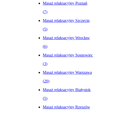
Masaż relaksacyjny Poznań
(
7
)
Masaż relaksacyjny Szczecin
(
5
)
Masaż relaksacyjny Wrocław
(
6
)
Masaż relaksacyjny Sosnowiec
(
3
)
Masaż relaksacyjny Warszawa
(
20
)
Masaż relaksacyjny Białystok
(
5
)
Masaż relaksacyjny Rzeszów