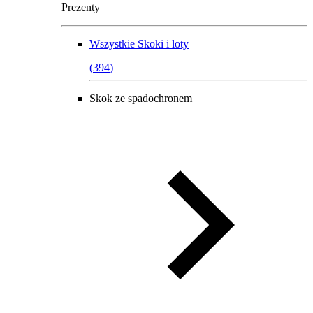
Prezenty
Wszystkie
Skoki i loty
(
394
)
Skok ze spadochronem