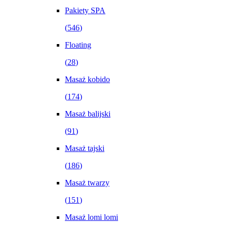
Pakiety SPA
(
546
)
Floating
(
28
)
Masaż kobido
(
174
)
Masaż balijski
(
91
)
Masaż tajski
(
186
)
Masaż twarzy
(
151
)
Masaż lomi lomi