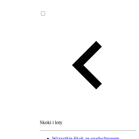
Skoki i loty
Wszystkie
Skok ze spadochronem