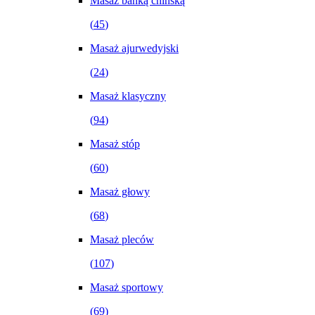
Masaż bańką chińską
(
45
)
Masaż ajurwedyjski
(
24
)
Masaż klasyczny
(
94
)
Masaż stóp
(
60
)
Masaż głowy
(
68
)
Masaż pleców
(
107
)
Masaż sportowy
(
69
)