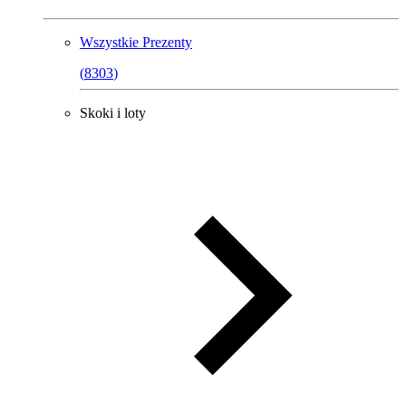
Wszystkie
Prezenty
(
8303
)
Skoki i loty