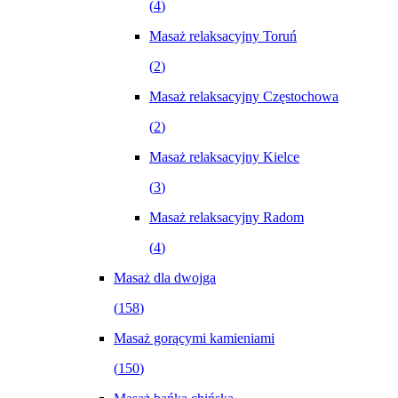
(
4
)
Masaż relaksacyjny Toruń
(
2
)
Masaż relaksacyjny Częstochowa
(
2
)
Masaż relaksacyjny Kielce
(
3
)
Masaż relaksacyjny Radom
(
4
)
Masaż dla dwojga
(
158
)
Masaż gorącymi kamieniami
(
150
)