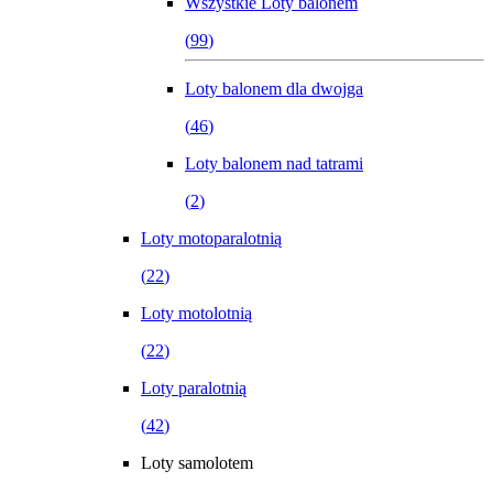
Wszystkie
Loty balonem
(
99
)
Loty balonem dla dwojga
(
46
)
Loty balonem nad tatrami
(
2
)
Loty motoparalotnią
(
22
)
Loty motolotnią
(
22
)
Loty paralotnią
(
42
)
Loty samolotem