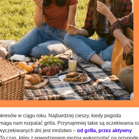
okresów w ciągu roku.
Najbardziej cieszy, kiedy pogoda
omaga nam rozpalać grilla. Przynajmniej takie są oczekiwania n
wyczekiwanych dni jest mnóstwo –
od grilla, przez aktywny
 To czas, który z powodzeniem można wykorzystać na przygodę