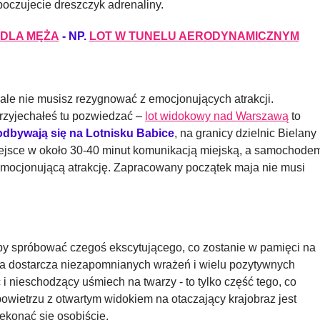
poczujecie dreszczyk adrenaliny.
 DLA MĘŻA
- NP.
LOT W TUNELU AERODYNAMICZNYM
cale nie musisz rezygnować z emocjonujących atrakcji.
przyjechałeś tu pozwiedzać –
lot widokowy nad Warszawą
to
odbywają się na Lotnisku Babice
, na granicy dzielnic Bielany 
jsce w około 30-40 minut komunikacją miejską, a samochode
 emocjonującą atrakcję. Zapracowany początek maja nie musi
by spróbować czegoś ekscytującego, co zostanie w pamięci na
tóra dostarcza niezapomnianych wrażeń i wielu pozytywnych
i nieschodzący uśmiech na twarzy - to tylko część tego, co
owietrzu z otwartym widokiem na otaczający krajobraz jest
ekonać się osobiście.