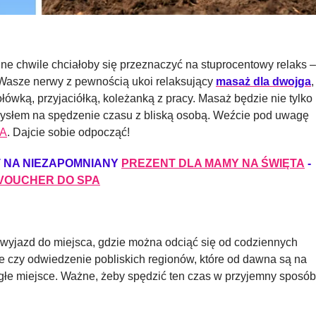
ne chwile chciałoby się przeznaczyć na stuprocentowy relaks –
Wasze nerwy z pewnością ukoi relaksujący
masaż dla dwojga
,
łówką, przyjaciółką, koleżanką z pracy. Masaż będzie nie tylko
mysłem na spędzenie czasu z bliską osobą. Weźcie pod uwagę
PA
. Dajcie sobie odpocząć!
T NA NIEZAPOMNIANY
PREZENT DLA MAMY NA ŚWIĘTA
-
VOUCHER DO SPA
 wyjazd do miejsca, gdzie można odciąć się od codziennych
te czy odwiedzenie pobliskich regionów, które od dawna są na
ległe miejsce. Ważne, żeby spędzić ten czas w przyjemny sposób