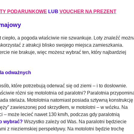
TY PODARUNKOWE
LUB
VOUCHER NA PREZENT
 majowy
t ciepło, a pogoda właściwie nie szwankuje. Loty znaleźć możn
skorzystać z atrakcji blisko swojego miejsca zamieszkania.
cie nie brakuje, więc możesz wybrać ten, który najbardziej
 dla odważnych
sób, które potrzebują oderwać się od ziemi – i to dosłownie.
ściwie różni się motolotnia od paralotni? Paralotnia przypomin
iada stelaża. Motolotnia natomiast posiada sztywną konstrukcję
przęży” zawieszonej pod skrzydłem, w motolotni – w wózku. Na
i – może lecieć nawet 130 km/h, podczas gdy paralotnią
o wybrać?
Wszystko zależy od Was. Na paralotni będziecie
mi z nieziemskiej perspektywy. Na motolotni będzie trochę