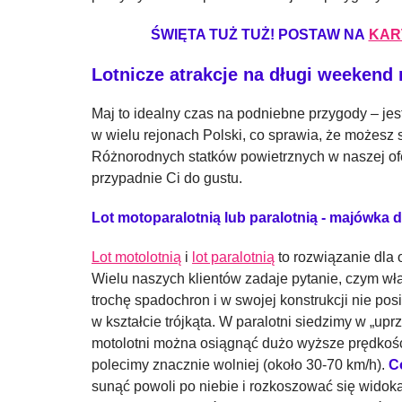
ŚWIĘTA TUŻ TUŻ! POSTAW NA
KAR
Lotnicze atrakcje na długi weekend
Maj to idealny czas na podniebne przygody – jes
w wielu rejonach Polski, co sprawia, że możesz 
Różnorodnych statków powietrznych w naszej ofer
przypadnie Ci do gustu.
Lot motoparalotnią lub paralotnią - majówka
Lot motolotnią
i
lot paralotnią
to rozwiązanie dla o
Wielu naszych klientów zadaje pytanie, czym wła
trochę spadochron i w swojej konstrukcji nie pos
w kształcie trójkąta. W paralotni siedzimy w „u
motolotni można osiągnąć dużo wyższe prędkośc
polecimy znacznie wolniej (około 30-70 km/h).
C
sunąć powoli po niebie i rozkoszować się widoka