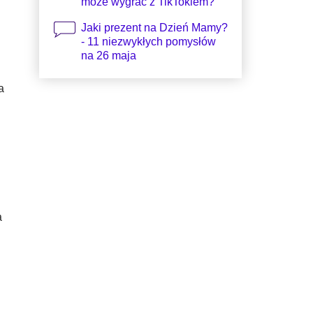
może wygrać z TikTokiem?
Jaki prezent na Dzień Mamy?
- 11 niezwykłych pomysłów
na 26 maja
a
a