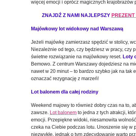
więcej emocji i oprócz magicznych krajobrazów 
ZNAJDŹ Z NAMI NAJLEPSZY
PREZENT
Majówkowy lot widokowy nad Warszawą
Jeżeli majówkę zamierzasz spędzić w stolicy, w
Niezależnie od tego, czy będziesz w pracy, czy 
świetne rozwiązanie na majówkowy reset.
Loty 
Bemowo. Z centrum Warszawy dojedziesz na mie
nawet w 20 minut – to bardzo szybko jak na tak
oznaczać rezygnację z marzeń!
Lot balonem dla całej rodziny
Weekend majowy to również dobry czas na to, a
zawsze.
Lot balonem
to jedna z tych atrakcji, k
emocji. Przepiękne widoki, niesamowita wolność 
czeka na Ciebie podczas lotu. Unoszenie się w p
niezwykłe, jednak o tym zdecydowanie warto prz