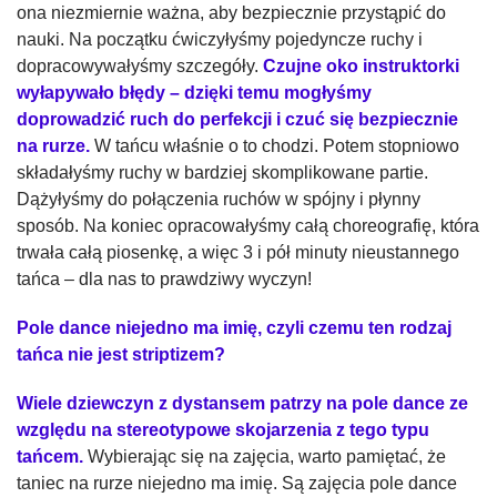
ona niezmiernie ważna, aby bezpiecznie przystąpić do
nauki. Na początku ćwiczyłyśmy pojedyncze ruchy i
dopracowywałyśmy szczegóły.
Czujne oko instruktorki
wyłapywało błędy – dzięki temu mogłyśmy
doprowadzić ruch do perfekcji i czuć się bezpiecznie
na rurze.
W tańcu właśnie o to chodzi. Potem stopniowo
składałyśmy ruchy w bardziej skomplikowane partie.
Dążyłyśmy do połączenia ruchów w spójny i płynny
sposób. Na koniec opracowałyśmy całą choreografię, która
trwała całą piosenkę, a więc 3 i pół minuty nieustannego
tańca – dla nas to prawdziwy wyczyn!
Pole dance niejedno ma imię, czyli czemu ten rodzaj
tańca nie jest striptizem?
Wiele dziewczyn z dystansem patrzy na pole dance ze
względu na stereotypowe skojarzenia z tego typu
tańcem.
Wybierając się na zajęcia, warto pamiętać, że
taniec na rurze niejedno ma imię. Są zajęcia pole dance