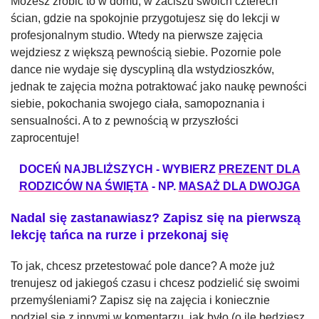
Możesz zrobić to w domu, w zaciszu swoich czterech
ścian, gdzie na spokojnie przygotujesz się do lekcji w
profesjonalnym studio. Wtedy na pierwsze zajęcia
wejdziesz z większą pewnością siebie. Pozornie pole
dance nie wydaje się dyscypliną dla wstydzioszków,
jednak te zajęcia można potraktować jako naukę pewności
siebie, pokochania swojego ciała, samopoznania i
sensualności. A to z pewnością w przyszłości
zaprocentuje!
DOCEŃ NAJBLIŻSZYCH - WYBIERZ
PREZENT DLA
RODZICÓW NA ŚWIĘTA
- NP.
MASAŻ DLA DWOJGA
Nadal się zastanawiasz? Zapisz się na pierwszą
lekcję tańca na rurze i przekonaj się
To jak, chcesz przetestować pole dance? A może już
trenujesz od jakiegoś czasu i chcesz podzielić się swoimi
przemyśleniami? Zapisz się na zajęcia i koniecznie
podziel się z innymi w komentarzu, jak było (o ile będziesz