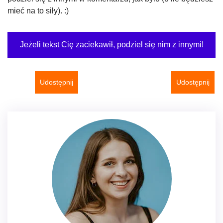
mieć na to siły). :)
Jeżeli tekst Cię zaciekawił, podziel się nim z innymi!
Udostępnij
Udostępnij