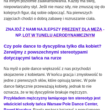
na innym poziomie zaawansowania. Każdy ma swój,
niepowtarzalny styl. Jeśli nie masz siły, nie zmuszaj się do
kolejnych figur, daj sobie odpocząć. Na pierwszych
zajęciach chodzi o dobrą zabawę i rozruszanie ciała.
ZNAJDŹ Z NAMI NAJLEPSZY
PREZENT DLA MĘŻA
-
NP.
LOT W TUNELU AERODYNAMICZNYM
Czy pole dance to dyscyplina tylko dla kobiet?
Zerwijmy z powszechnymi stereotypami
dotyczącymi tańca na rurze
Na myśl o pole dance większość z nas przychodzi
skojarzenie z kobietami. W końcu gracja i zmysłowość to
jedne z pierwszych słów, które opisują taniec. W pole
dance faktycznie przeważają kobiety, jednak to nie
oznacza, że w tej dyscyplinie brakuje mężczyzn.
Przykładem mężczyzny łamiącego ten stereotyp jest
właściciel szkoły tańca Warsaw Pole Dance Center,
Paweł Haczkur.
Pawła możesz kojarzyć z popularnego