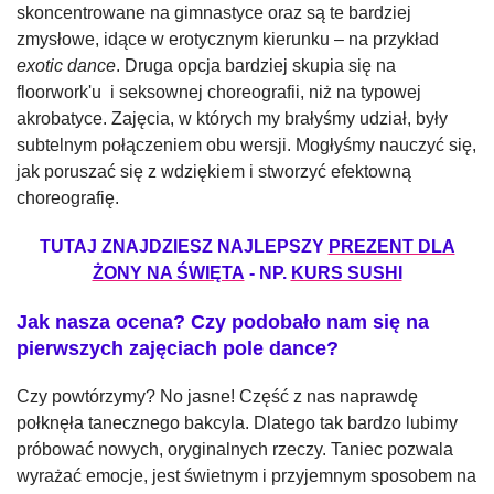
skoncentrowane na gimnastyce oraz są te bardziej
zmysłowe, idące w erotycznym kierunku – na przykład
exotic dance
. Druga opcja bardziej skupia się na
floorwork'u i seksownej choreografii, niż na typowej
akrobatyce. Zajęcia, w których my brałyśmy udział, były
subtelnym połączeniem obu wersji. Mogłyśmy nauczyć się,
jak poruszać się z wdziękiem i stworzyć efektowną
choreografię.
TUTAJ ZNAJDZIESZ NAJLEPSZY
PREZENT DLA
ŻONY NA ŚWIĘTA
- NP.
KURS SUSHI
Jak nasza ocena? Czy podobało nam się na
pierwszych zajęciach pole dance?
Czy powtórzymy? No jasne! Część z nas naprawdę
połknęła tanecznego bakcyla. Dlatego tak bardzo lubimy
próbować nowych, oryginalnych rzeczy. Taniec pozwala
wyrażać emocje, jest świetnym i przyjemnym sposobem na