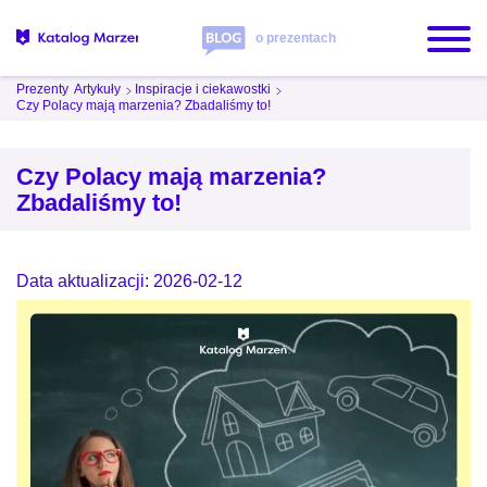
o prezentach
Prezenty
Artykuły
Inspiracje i ciekawostki
Czy Polacy mają marzenia? Zbadaliśmy to!
Czy Polacy mają marzenia?
Zbadaliśmy to!
Data aktualizacji: 2026-02-12