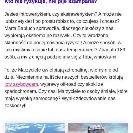
Kto nie ryzykuje, nie pije szampana?
Jesteś introwertykiem, czy ekstrawertykiem? A może nie
lubisz etykiet i po prostu robisz to, co czujesz i chcesz?
Marta Babiuch sprawdziła, dlaczego niektórzy z nas
wybierają ekstremalne rozrywki. Czy to wrodzona
skłonność do podejmowania ryzyka? A może sposób, w
jaki myślimy o sobie lub nasz temperament? Zbadała 189
osób, a my z chęcią podzielimy się z Tobą wnioskami.
To, że Marzyciele uwielbiają adrenalinę, wiemy nie od
dziś. Niezmiennie na liście naszych bestsellerów królują
loty szybowcem
, wyprawy off-road czy skoki ze
spadochronem. Czy nasi Marzyciele to osoby śmiałe, które
mają wysoką samoocenę? Wynik zdecydowanie nas
zaskoczył!