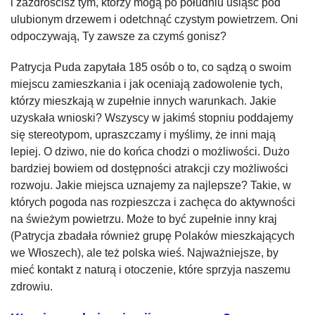
i zazdrościsz tym, którzy mogą po południu usiąść pod
ulubionym drzewem i odetchnąć czystym powietrzem. Oni
odpoczywają, Ty zawsze za czymś gonisz?
Patrycja Puda zapytała 185 osób o to, co sądzą o swoim
miejscu zamieszkania i jak oceniają zadowolenie tych,
którzy mieszkają w zupełnie innych warunkach. Jakie
uzyskała wnioski? Wszyscy w jakimś stopniu poddajemy
się stereotypom, upraszczamy i myślimy, że inni mają
lepiej. O dziwo, nie do końca chodzi o możliwości. Dużo
bardziej bowiem od dostępności atrakcji czy możliwości
rozwoju. Jakie miejsca uznajemy za najlepsze? Takie, w
których pogoda nas rozpieszcza i zachęca do aktywności
na świeżym powietrzu. Może to być zupełnie inny kraj
(Patrycja zbadała również grupę Polaków mieszkających
we Włoszech), ale też polska wieś. Najważniejsze, by
mieć kontakt z naturą i otoczenie, które sprzyja naszemu
zdrowiu.