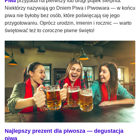
Piwa
przypada na pierwszy lub drugi piątek sierpnia.
Niektórzy nazywają go Dniem Piwa i Piwowara — w końcu
piwa nie byłoby bez osób, które poświęcają się jego
przygotowaniu. Oprócz urodzin, imienin i rocznic — warto
świętować też to coroczne piwne święto!
Najlepszy prezent dla piwosza — degustacja
piwa