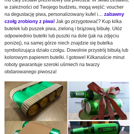
w zależności od Twojego budżetu, mogą wejść: voucher
na degustację piwa, personalizowany kufel i…
zabawny
czołg zrobiony z piwa!
Jak go przygotować? Kup kilka
butelek lub puszek piwa, zieloną i brązową bibułę. Ułóż
odpowiednio butelki lub puszki na dole (jak na zdjęciu
poniżej), na samej górze niech znajdzie się butelka
symbolizująca działo czołgu. Dowolnie przystrój bibułą lub
kolorowym papierem butelki. I gotowe! Kilkanaście minut
roboty gwarantuje szeroki uśmiech na twarzy
obdarowanego piwosza!