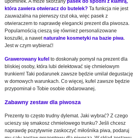
upominek. A może skórzany
pasek do spodni z klamrą,
która zawiera otwieracz do butelek?
Ta funkcja nie jest
zauważalna na pierwszy rzut oka, więc pasek z
otwieraczem to naprawdę elegancki prezent dla piwosza.
Popularnością cieszą się również personalizowane
koszulki, a nawet
naturalne kosmetyki na bazie piwa
.
Jest w czym wybierać!
Grawerowany kufel
to doskonały pomysł na prezent dla
bliskiej osoby, która lubi delektować się chmielowym
trunkiem! Taki podarunek zawsze będzie umilał degustację
w domowych warunkach. Co więcej, kufel zawsze będzie
przypominał o Tobie osobie obdarowanej.
Zabawny zestaw dla piwosza
Prezenty to często trudny dylemat. Jaki wybrać? Z czego
ucieszy się smakosz chmielowego trunku? Jeśli chcesz
naprawdę pozytywnie zaskoczyć miłośnika piwa, podaruj
mu cały zestaw prezentowy dla piwosza. W skład zestawu,