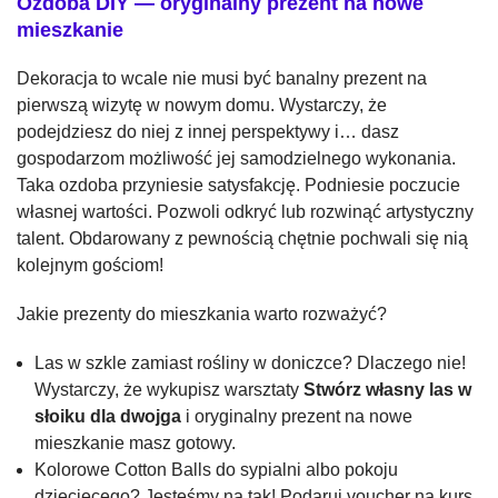
Ozdoba DIY — oryginalny prezent na nowe
mieszkanie
Dekoracja to wcale nie musi być banalny prezent na
pierwszą wizytę w nowym domu. Wystarczy, że
podejdziesz do niej z innej perspektywy i… dasz
gospodarzom możliwość jej samodzielnego wykonania.
Taka ozdoba przyniesie satysfakcję. Podniesie poczucie
własnej wartości. Pozwoli odkryć lub rozwinąć artystyczny
talent. Obdarowany z pewnością chętnie pochwali się nią
kolejnym gościom!
Jakie prezenty do mieszkania warto rozważyć?
Las w szkle zamiast rośliny w doniczce? Dlaczego nie!
Wystarczy, że wykupisz warsztaty
Stwórz własny las w
słoiku dla dwojga
i oryginalny prezent na nowe
mieszkanie masz gotowy.
Kolorowe Cotton Balls do sypialni albo pokoju
dziecięcego? Jesteśmy na tak! Podaruj voucher na kurs