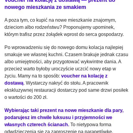
Voucher na kolację z dostawą — prezent do
nowego mieszkania ze smakiem
A poza tym, co kupić na nowe mieszkanie znajomym,
dzieciom albo rodzeństwu? Proponujemy upominek,
którym trafisz przez żołądek wprost do serca gospodarzy.
Po wprowadzeniu się do nowego domu kolacja najlepiej
smakuje we własnej kuchni. Czasem brakuje jednak czasu
albo umiejętności, aby przygotować wykwintne dania. A
przecież warto byłoby uroczyście uczcić nowy etap w
życiu. Mamy na to sposób:
voucher na kolację z
dostawą
. Wystarczy nakryć do stołu. A pracownik
ekskluzywnej restauracji dostarczy pod same drzwi posiłek
o wartości do 200 zł.
Wybierając taki prezent na nowe mieszkanie dla pary,
podarujesz im chwile luksusu i przyjemności we
własnych czterech ścianach.
To nietypowa forma
odwdzięczenia się za zaproszenie na parapetówkę.